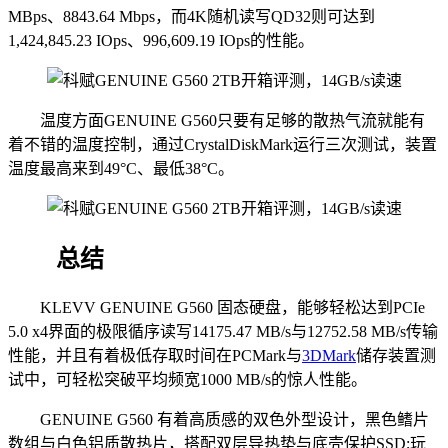
MBps、8843.64 Mbps，而4K随机读写QD32则可达到
1,424,845.23 IOps、996,609.19 IOps的性能。
温度方面GENUINE G560只要有足够的散热气流就能有
着不错的温度控制，通过CrystalDiskMark运行三次测试，装置
温度最高来到49°C、最低38°C。
总结
KLEVV GENUINE G560 固态硬盘，能够轻松达到PCIe
5.0 x4界面的极限循序读写14175.47 MB/s与12752.58 MB/s传输
性能，并且有着极低存取时间在PCMark与
3DMark
储存装置测
试中，可轻松突破平均频宽1000 MB/s的惊人性能。
GENUINE G560 有着高质感的双色外型设计，黑色鳍片
数组与白色铝质散热片，搭配双层导热垫与底壳保护SSD;玩